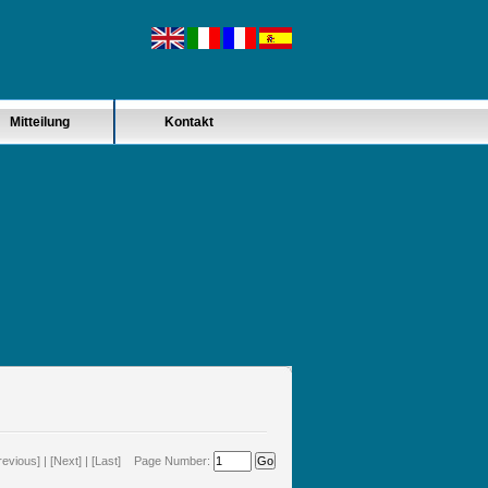
Mitteilung
Kontakt
revious] | [Next] | [Last] Page Number: