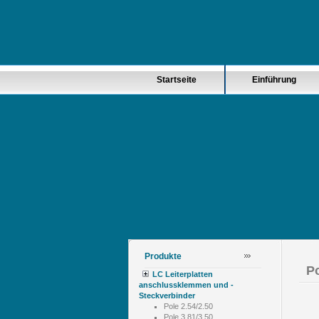
Startseite
Einführung
Produkte
Po
LC Leiterplatten
anschlussklemmen und -
Steckverbinder
Pole 2.54/2.50
Pole 3.81/3.50