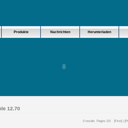
Produkte
Nachrichten
Herunterladen
le 12.70
0 results
Pages 1/0 [First] | [P