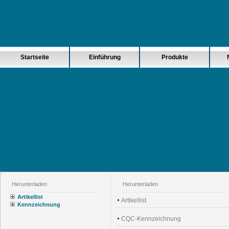
Startseite
Einführung
Produkte
Herunterladen
Herunterladen
Artikellist
Artikellist
Kennzeichnung
CQC-Kennzeichnung