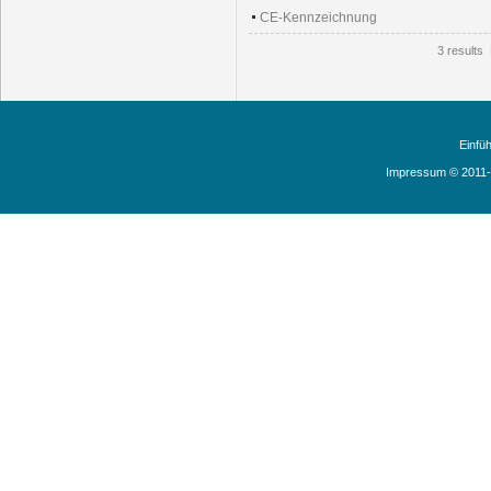
CE-Kennzeichnung
3 results
P
Einfü
Impressum © 2011